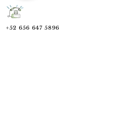
+52 656 647 5896
Cd. Juárez, Chihuahua
Oficina 656 647 5896
ventas@jumaa-industrial.com
Home
Blog
USi Safety System
Vision Industrial