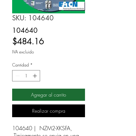
SKU: 104640
104640
Precio
$484.16
IVA excluido
Cantidad
*
Agregar al carrito
Realizar compra
104640 |  NZM2-XKSFA, 
Tipicamente se envia en una