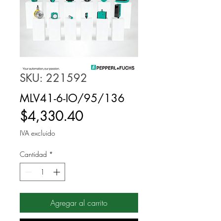
SKU: 221592
MLV41-6-IO/95/136
Precio
$4,330.40
IVA excluido
Cantidad
*
Agregar al carrito