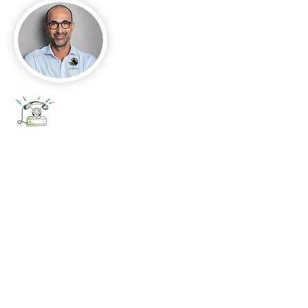
+52 656 647 5896
Cd. Juárez, Chihuahua
Oficina 656 647 5896
ventas@jumaa-industrial.com
Home
Blog