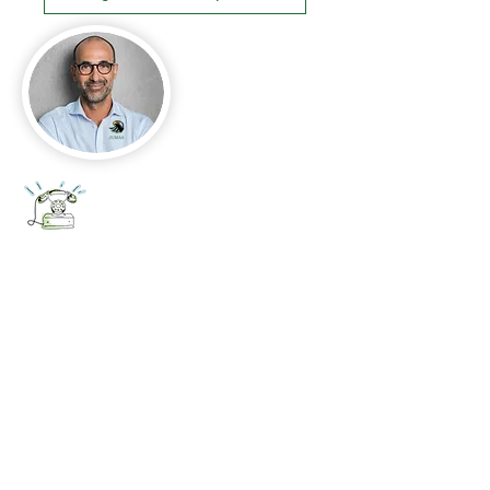
+52 656 647 5896
Cd. Juárez, Chihuahua
Oficina 656 647 5896
ventas@jumaa-industrial.com
Home