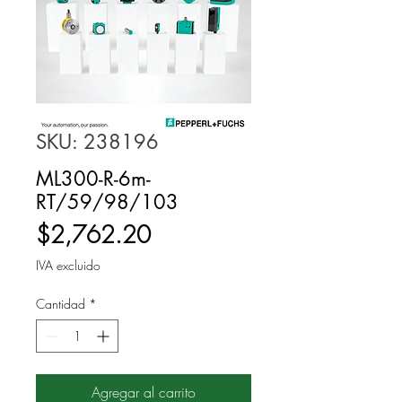
SKU: 238196
ML300-R-6m-
RT/59/98/103
Precio
$2,762.20
IVA excluido
Cantidad
*
Agregar al carrito