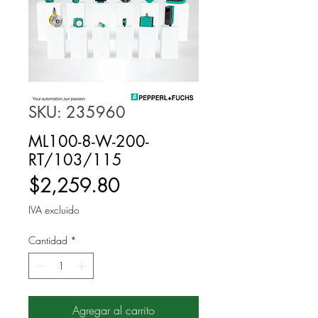
SKU: 235960
ML100-8-W-200-
RT/103/115
Precio
$2,259.80
IVA excluido
Cantidad
*
Agregar al carrito