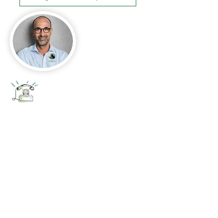
+52 656 647 5896
Cd. Juárez, Chihuahua
Oficina 656 647 5896
ventas@jumaa-industrial.com
Home