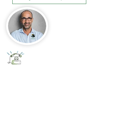
+52 656 647 5896
Cd. Juárez, Chihuahua
Oficina 656 647 5896
ventas@jumaa-industrial.com
Home