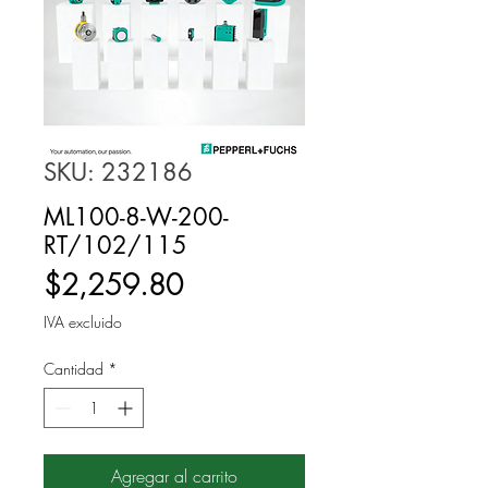
SKU: 232186
ML100-8-W-200-
RT/102/115
Precio
$2,259.80
IVA excluido
Cantidad
*
Agregar al carrito