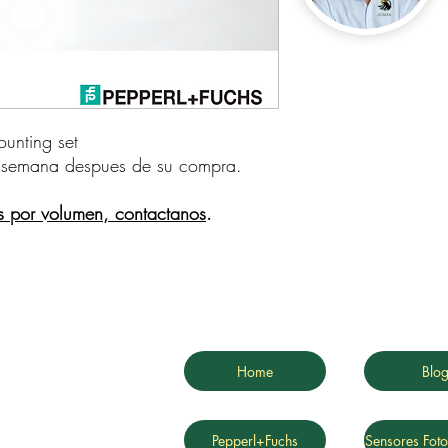
ting set    
 semana despues de su compra.
s por volumen, contactanos
.
Home
Blo
Pepperl+Fuchs
Sensores Foto