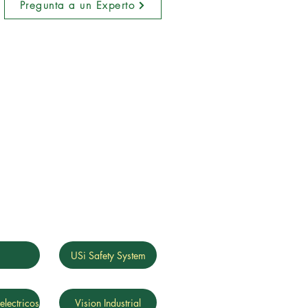
Pregunta a un Experto
g
USi Safety System
electricos
Vision Industrial