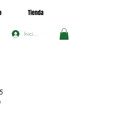
o
Tienda
Iniciar sesión
5
0
Precio