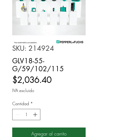
SKU: 214924
GLV18-55-
G/59/102/115
Precio
$2,036.40
IVA excluido
Cantidad
*
Agregar al carrito