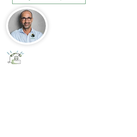
+52 656 647 5896
Cd. Juárez, Chihuahua
Oficina 656 647 5896
ventas@jumaa-industrial.com
Home