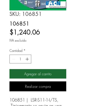
SKU: 106851
106851
Precio
$1,240.06
IVA excluido
Cantidad
*
Agregar al carrito
Realizar compra
106851 |  LSR-S11-1-I/TS, 
Tipicamente se envia en una