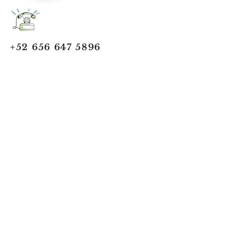
+52 656 647 5896
Cd. Juárez, Chihuahua
Oficina 656 647 5896
ventas@jumaa-industrial.com
Home
Blog
USi Safety System
Vision Industrial