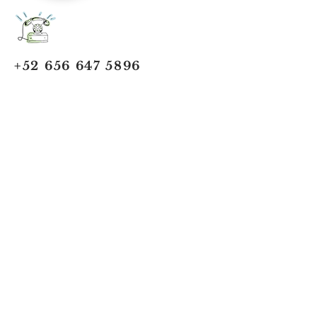
+52 656 647 5896
Cd. Juárez, Chihuahua
Oficina 656 647 5896
ventas@jumaa-industrial.com
Home
Blog
USi Safety System
Vision Industrial