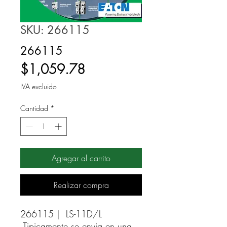
SKU: 266115
266115
Precio
$1,059.78
IVA excluido
Cantidad
*
Agregar al carrito
Realizar compra
266115 |  LS-11D/L 
Tipicamente se envia en una