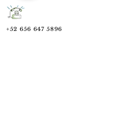
+52 656 647 5896
Cd. Juárez, Chihuahua
Oficina 656 647 5896
ventas@jumaa-industrial.com
Home
Blog
USi Safety System
Vision Industrial