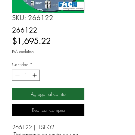
SKU: 266122
266122
Precio
$1,695.22
IVA excluido
Cantidad
*
Agregar al carrito
Realizar compra
266122 |  LSE-02 
Tipicamente se envia en una