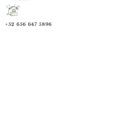
+52 656 647 5896
Cd. Juárez, Chihuahua
Oficina 656 647 5896
ventas@jumaa-industrial.com
Home
Blog
USi Safety System
Vision Industrial