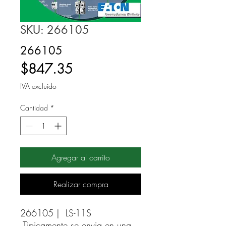
SKU: 266105
266105
Precio
$847.35
IVA excluido
Cantidad
*
Agregar al carrito
Realizar compra
266105 |  LS-11S 
Tipicamente se envia en una