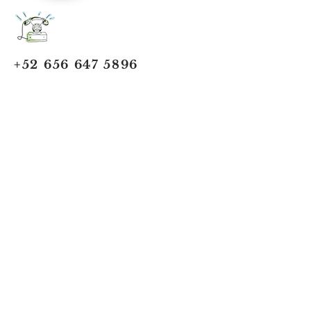
+52 656 647 5896
Cd. Juárez, Chihuahua
Oficina 656 647 5896
ventas@jumaa-industrial.com
Home
Blog
USi Safety System
Vision Industrial