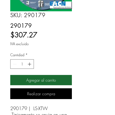
SKU: 290179
290179
Precio
$307.27
IVA excluido
Cantidad
*
Agregar al carrito
Realizar compra
290179 |  LS-XTW 
Tipicamente se envia en una