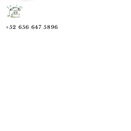
+52 656 647 5896
Cd. Juárez, Chihuahua
Oficina 656 647 5896
ventas@jumaa-industrial.com
Home
Blog
USi Safety System
Vision Industrial