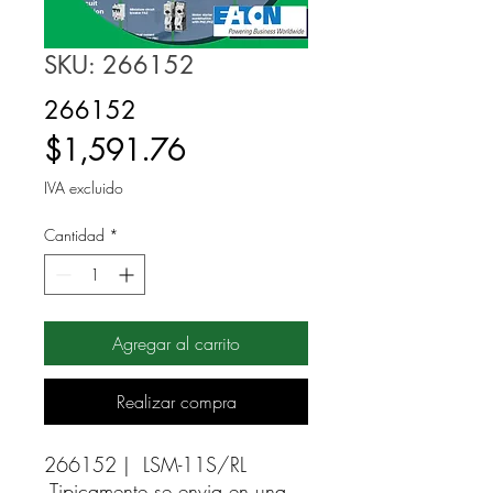
SKU: 266152
266152
Precio
$1,591.76
IVA excluido
Cantidad
*
Agregar al carrito
Realizar compra
266152 |  LSM-11S/RL 
Tipicamente se envia en una