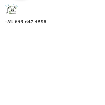
+52 656 647 5896
Cd. Juárez, Chihuahua
Oficina 656 647 5896
ventas@jumaa-industrial.com
Home
Blog
USi Safety System
Vision Industrial