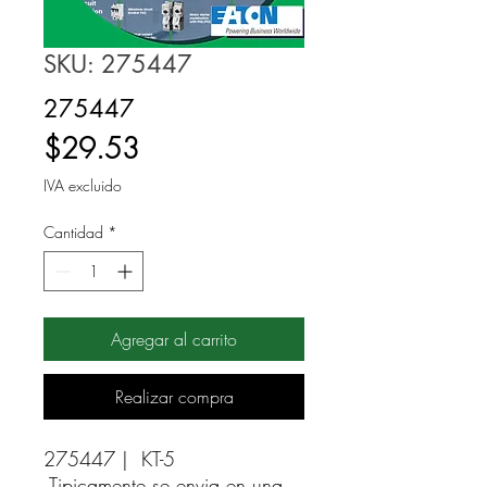
SKU: 275447
275447
Precio
$29.53
IVA excluido
Cantidad
*
Agregar al carrito
Realizar compra
275447 |  KT-5 
Tipicamente se envia en una