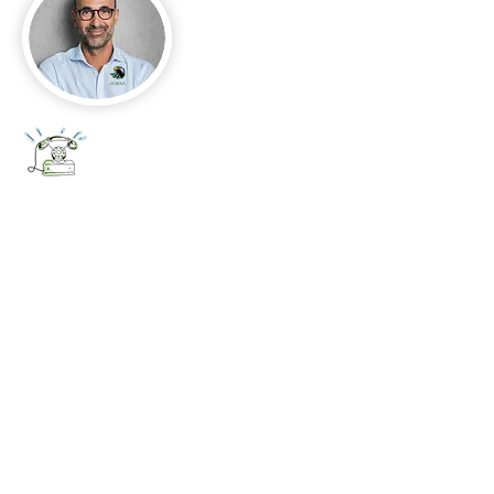
+52 656 647 5896
Cd. Juárez, Chihuahua
Oficina 656 647 5896
ventas@jumaa-industrial.com
Home
Blog