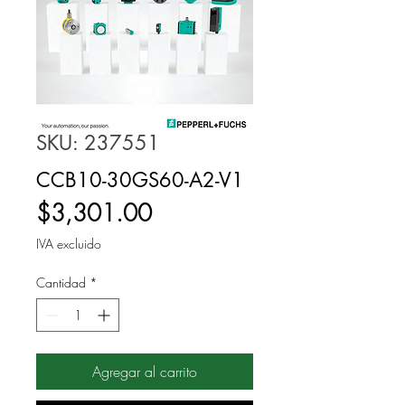
SKU: 237551
CCB10-30GS60-A2-V1
Precio
$3,301.00
IVA excluido
Cantidad
*
Agregar al carrito