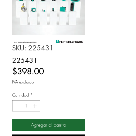
SKU: 225431
225431
Precio
$398.00
IVA excluido
Cantidad
*
Agregar al carrito