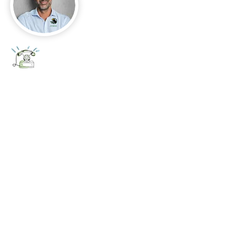
+52 656 647 5896
Cd. Juárez, Chihuahua
Oficina 656 647 5896
ventas@jumaa-industrial.com
Home
Blog
USi Safety System