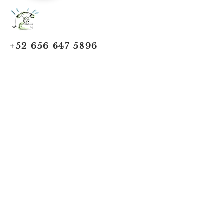
+52 656 647 5896
Cd. Juárez, Chihuahua
Oficina 656 647 5896
ventas@jumaa-industrial.com
Home
Blog
USi Safety System
Vision Industrial