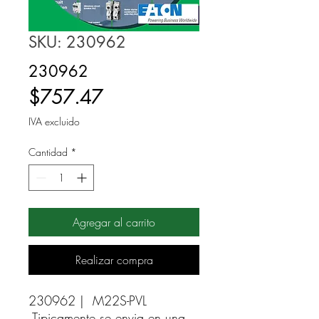
SKU: 230962
230962
Precio
$757.47
IVA excluido
Cantidad
*
Agregar al carrito
Realizar compra
230962 |  M22S-PVL 
Tipicamente se envia en una