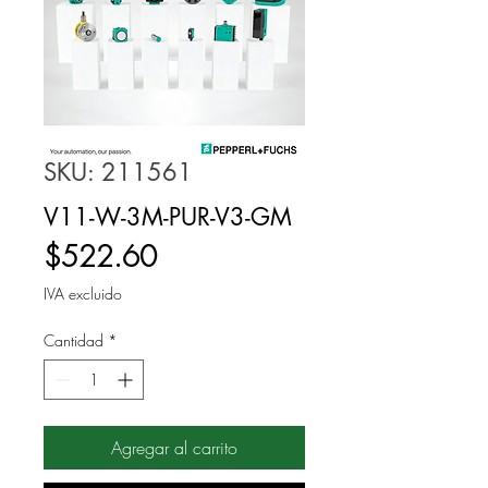
SKU: 211561
V11-W-3M-PUR-V3-GM
Precio
$522.60
IVA excluido
Cantidad
*
Agregar al carrito