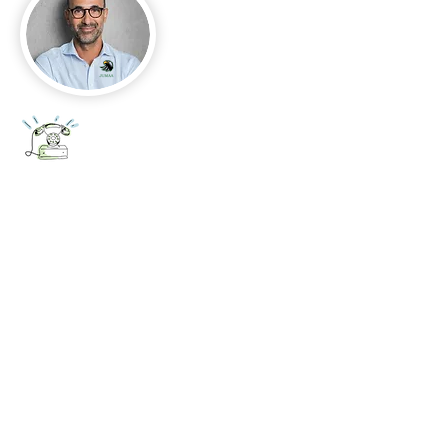
+52 656 647 5896
Cd. Juárez, Chihuahua
Oficina 656 647 5896
ventas@jumaa-industrial.com
Home
Blog