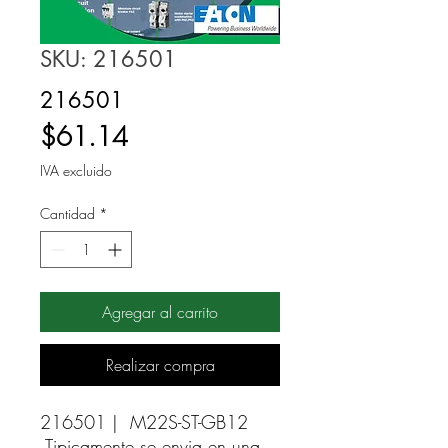
SKU: 216501
216501
Precio
$61.14
IVA excluido
Cantidad
*
Agregar al carrito
Realizar compra
216501 |  M22S-ST-GB12 
Tipicamente se envia en una