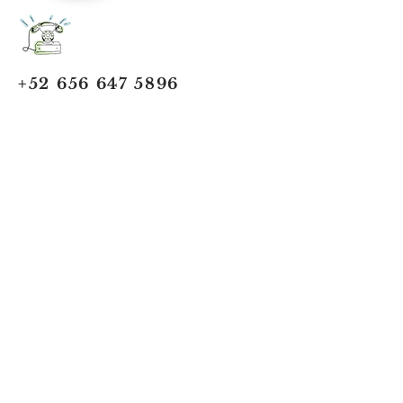
+52 656 647 5896
Cd. Juárez, Chihuahua
Oficina 656 647 5896
ventas@jumaa-industrial.com
Home
Blog
USi Safety System
Vision Industrial