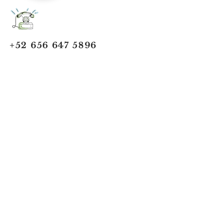
+52 656 647 5896
Cd. Juárez, Chihuahua
Oficina 656 647 5896
ventas@jumaa-industrial.com
Home
Blog
USi Safety System
Vision Industrial