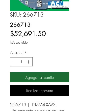
SKU: 266713
266713
Precio
$52,691.50
IVA excluido
Cantidad
*
Agregar al carrito
Realizar compra
266713 |  NZM4-XAVS,  
Tipicamente se envia en una