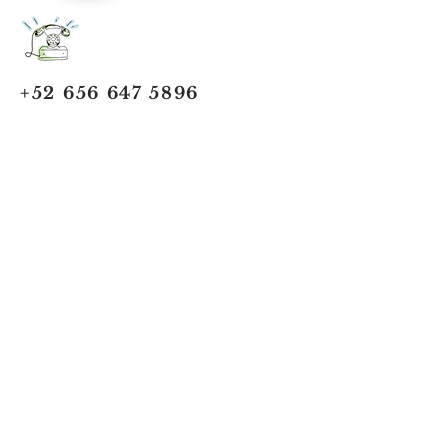
+52 656 647 5896
Cd. Juárez, Chihuahua
Oficina 656 647 5896
ventas@jumaa-industrial.com
Home
Blog
USi Safety System
Vision Industrial