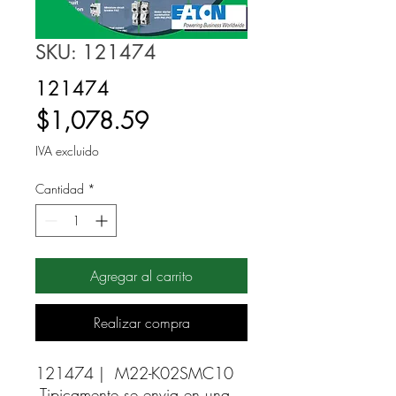
SKU: 121474
121474
Precio
$1,078.59
IVA excluido
Cantidad
*
Agregar al carrito
Realizar compra
121474 |  M22-K02SMC10 
Tipicamente se envia en una