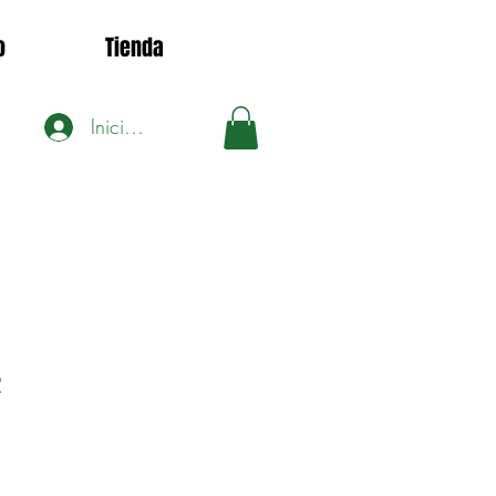
o
Tienda
Iniciar sesión
2
ecio