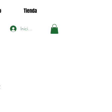
o
Tienda
Iniciar sesión
2
ecio