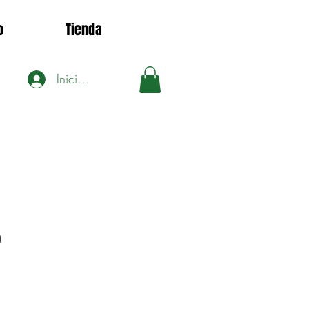
o
Tienda
Iniciar sesión
0
io