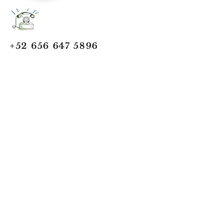
+52 656 647 5896
Cd. Juárez, Chihuahua
Oficina 656 647 5896
ventas@jumaa-industrial.com
Home
Blog
USi Safety System
Vision Industrial