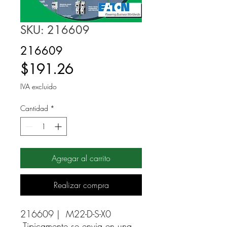
SKU: 216609
216609
Precio
$191.26
IVA excluido
Cantidad
*
Agregar al carrito
Realizar compra
216609 |  M22-D-S-X0 
Tipicamente se envia en una