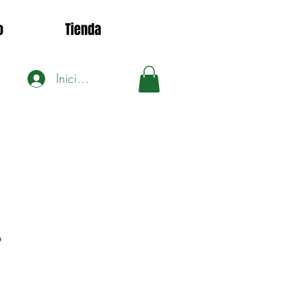
o
Tienda
Iniciar sesión
6
ecio