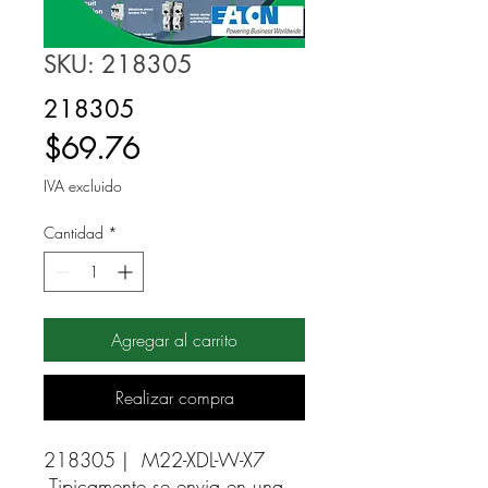
SKU: 218305
218305
Precio
$69.76
IVA excluido
Cantidad
*
Agregar al carrito
Realizar compra
218305 |  M22-XDL-W-X7 
Tipicamente se envia en una