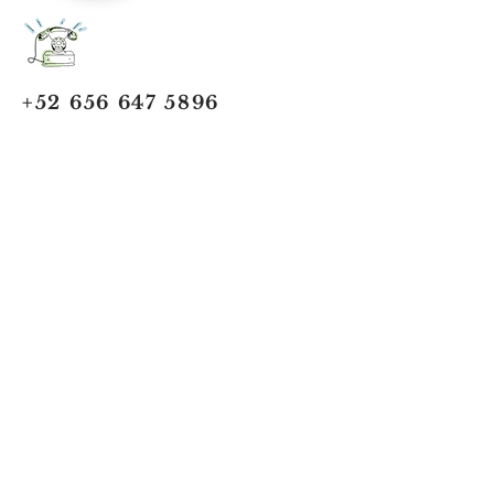
+52 656 647 5896
Cd. Juárez, Chihuahua
Oficina 656 647 5896
ventas@jumaa-industrial.com
Home
Blog
USi Safety System
Vision Industrial