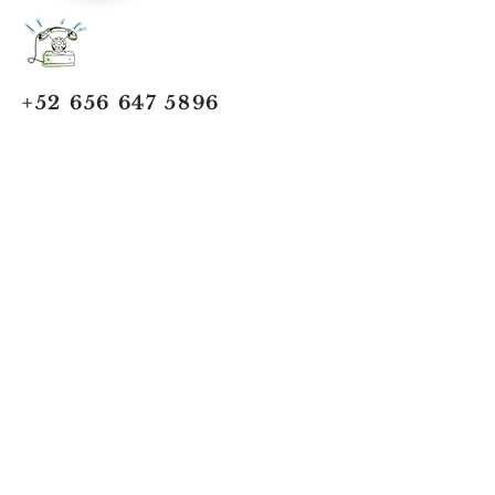
+52 656 647 5896
Cd. Juárez, Chihuahua
Oficina 656 647 5896
ventas@jumaa-industrial.com
Home
Blog
USi Safety System
Vision Industrial