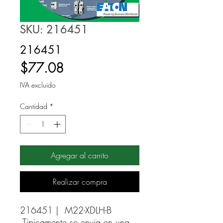
SKU: 216451
216451
Precio
$77.08
IVA excluido
Cantidad
*
Agregar al carrito
Realizar compra
216451 |  M22-XDLH-B 
Tipicamente se envia en una