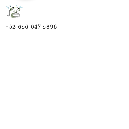
+52 656 647 5896
Cd. Juárez, Chihuahua
Oficina 656 647 5896
ventas@jumaa-industrial.com
Home
Blog
USi Safety System
Vision Industrial