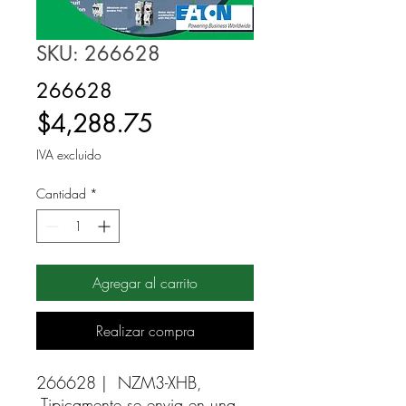
SKU: 266628
266628
Precio
$4,288.75
IVA excluido
Cantidad
*
Agregar al carrito
Realizar compra
266628 |  NZM3-XHB, 
Tipicamente se envia en una