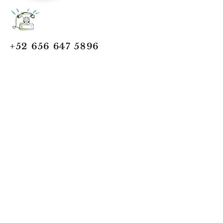
+52 656 647 5896
Cd. Juárez, Chihuahua
Oficina 656 647 5896
ventas@jumaa-industrial.com
Home
Blog
USi Safety System
Vision Industrial