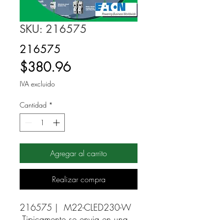
SKU: 216575
216575
Precio
$380.96
IVA excluido
Cantidad
*
Agregar al carrito
Realizar compra
216575 |  M22-CLED230-W 
Tipicamente se envia en una