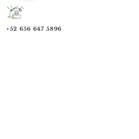
+52 656 647 5896
Cd. Juárez, Chihuahua
Oficina 656 647 5896
ventas@jumaa-industrial.com
Home
Blog
USi Safety System
Vision Industrial