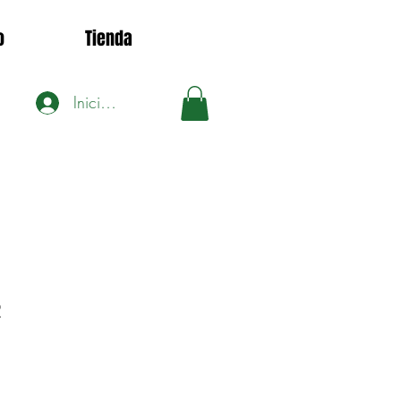
o
Tienda
Iniciar sesión
2
ecio